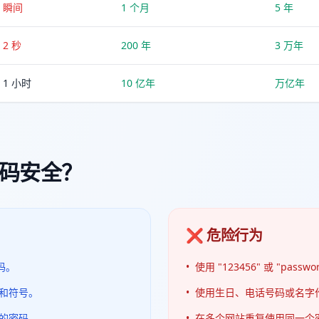
瞬间
1 个月
5 年
2 秒
200 年
3 万年
1 小时
10 亿年
万亿年
码安全？
❌ 危险行为
码。
•
使用 "123456" 或 "pass
和符号。
•
使用生日、电话号码或名字
的密码。
•
在多个网站重复使用同一个