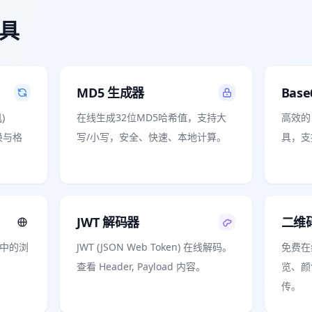
具
MD5 生成器
Bas
)
在线生成32位MD5哈希值，支持大
高效的 
换与格
写/小写，安全、快速、本地计算。
具，支
JWT 解码器
二维
符串中的浏
JWT (JSON Web Token) 在线解码。
免费在
查看 Header, Payload 内容。
览、颜
传。